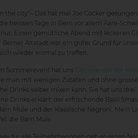
 the city”– Das hat mal Joe Cocker gesungen
ie heissen Tage in Bern vor allem Aare-Sch
 nur. Einen gemütliche Abend mit leckeren Co
 Berner Altstadt war ein guter Grund für unse
sich wieder einmal zu treffen.
m Sommerevent hat uns
Corinne von der Kro
wie man mit wenigen Zutaten und ohne gross
e Drinks selber mixen kann. Sie hat uns drei
ne Drinks erklärt: der erfrischende Basil Smas
Bärn Mule und der klassische Negroni. Mein Li
el: die Bärn Mule.
way für alle Teilnehmerinnen gab es einen Ne