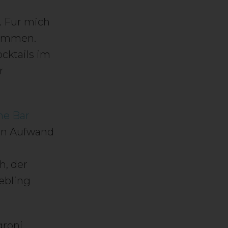
. Für mich
wimmen.
cktails im
r
ne Bar
en Aufwand
h, der
ebling
groni