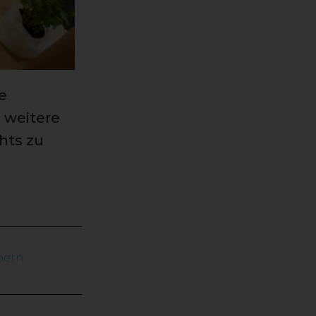
e
 weitere
hts zu
bern