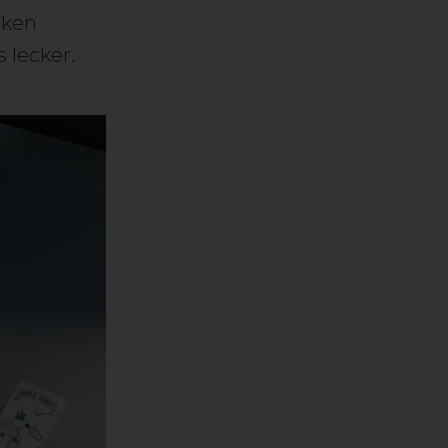
rken
 lecker.