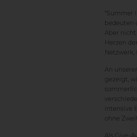
“Summer in
bedeuten d
Aber nicht
Herzen der
Netzwerk, 
An unsere
gezeigt, 
sommerlich
verschiede
intensive 
ohne Zweif
Als Give-A