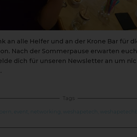
k an alle Helfer und an der Krone Bar für di
ion. Nach der Sommerpause erwarten euch
elde dich für unseren Newsletter an um nic
.
Tags
bern
,
event
,
networking
,
weshapetech
,
weshapetech