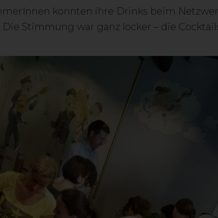
ehmerInnen konnten ihre Drinks beim Netzwe
 Die Stimmung war ganz locker – die Cocktails